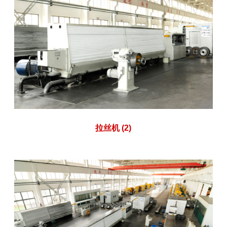
拉丝机 (2)